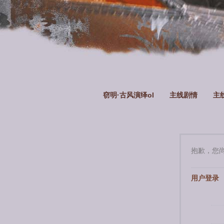
窃明·古风演绎ol
主线剧情
主
抱歉，您
用户登录